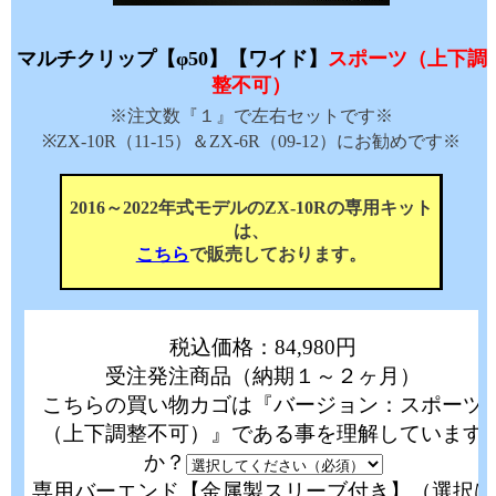
マルチクリップ【φ50】
【ワイド】
スポーツ（上下調
整不可）
※注文数『１』で左右セットです※
※ZX-10R（11-15）＆ZX-6R（09-12）にお勧めです※
2016～2022年式モデルのZX-10Rの専用キット
は、
こちら
で販売しております。
税込価格：84,980円
受注発注商品（納期１～２ヶ月）
こちらの買い物カゴは『バージョン：スポーツ
（上下調整不可）』である事を理解しています
か？
専用バーエンド【金属製スリーブ付き】（選択は