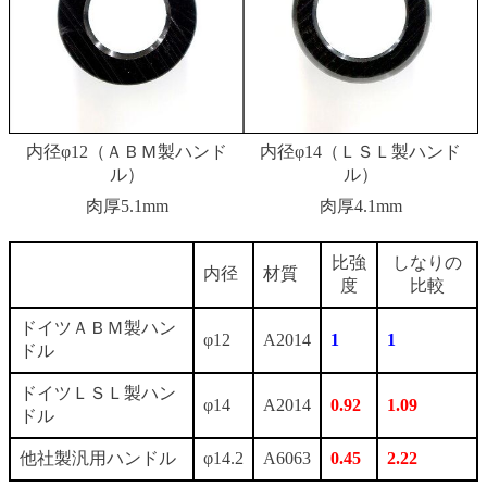
内径φ12（ＡＢＭ製ハンド
内径φ14（ＬＳＬ製ハンド
ル）
ル）
肉厚5.1mm
肉厚4.1mm
比強
しなりの
内径
材質
度
比較
ドイツＡＢＭ製ハン
φ12
A2014
1
1
ドル
ドイツＬＳＬ製ハン
φ14
A2014
0.92
1.09
ドル
他社製汎用ハンドル
φ14.2
A6063
0.45
2.22