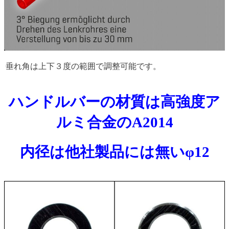
垂れ角は上下３度の範囲で調整可能です。
ハンドルバーの材質は高強度ア
ルミ合金のA2014
内径は他社製品には無いφ12