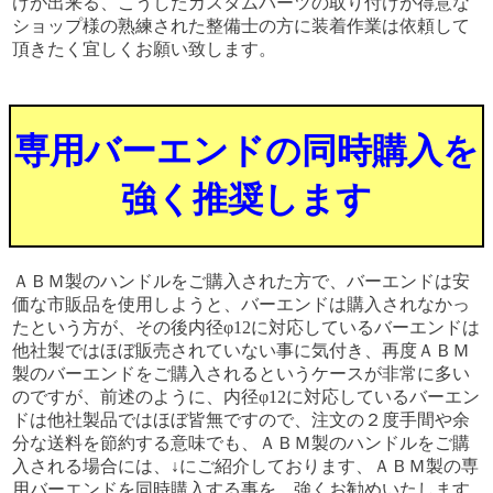
けが出来る、こうしたカスタムパーツの取り付けが得意な
ショップ様の熟練された整備士の方に装着作業は依頼して
頂きたく宜しくお願い致します。
専用バーエンドの同時購入を
強く推奨します
ＡＢＭ製のハンドルをご購入された方で、バーエンドは安
価な市販品を使用しようと、バーエンドは購入されなかっ
たという方が、その後内径φ12に対応しているバーエンドは
他社製ではほぼ販売されていない事に気付き、再度ＡＢＭ
製のバーエンドをご購入されるというケースが非常に多い
のですが、前述のように、内径φ12に対応しているバーエン
ドは他社製品ではほぼ皆無ですので、注文の２度手間や余
分な送料を節約する意味でも、ＡＢＭ製のハンドルをご購
入される場合には、↓にご紹介しております、ＡＢＭ製の専
用バーエンドを同時購入する事を、強くお勧めいたします