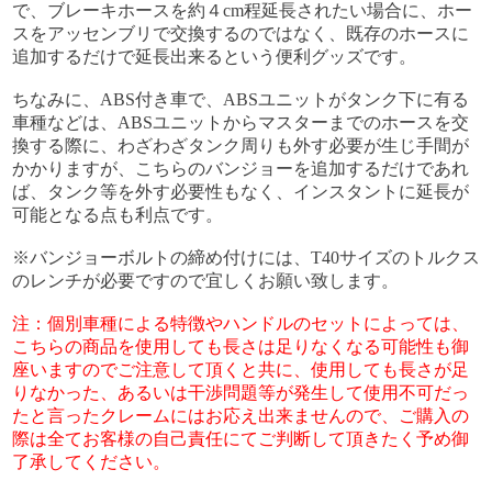
で、ブレーキホースを約４cm程延長されたい場合に、ホー
スをアッセンブリで交換するのではなく、既存のホースに
追加するだけで延長出来るという便利グッズです。
ちなみに、ABS付き車で、ABSユニットがタンク下に有る
車種などは、ABSユニットからマスターまでのホースを交
換する際に、わざわざタンク周りも外す必要が生じ手間が
かかりますが、こちらのバンジョーを追加するだけであれ
ば、タンク等を外す必要性もなく、インスタントに延長が
可能となる点も利点です。
※バンジョーボルトの締め付けには、T40サイズのトルクス
のレンチが必要ですので宜しくお願い致します。
注：個別車種による特徴やハンドルのセットによっては、
こちらの商品を使用しても長さは足りなくなる可能性も御
座いますのでご注意して頂くと共に、使用しても長さが足
りなかった、あるいは干渉問題等が発生して使用不可だっ
たと言ったクレームにはお応え出来ませんので、ご購入の
際は全てお客様の自己責任にてご判断して頂きたく予め御
了承してください。