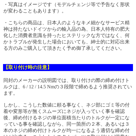
・写真はイメージです（モデルチェンジ等で予告なく形状
が変わることもあります）。
・こちらの商品は、日本人のようなキメ細かなサービス精
神は持たないドイツからの輸入品の為、日本人特有の肥大
化した消費者意識を持ったヒステリックな方ではなく、何
かトラブルが発生した場合においても、紳士的に対応出来
る方のみご購入して頂きたく予め御了承してください。
【取り付け時の注意】
同封のメーカーの説明図では、取り付けの際の締め付けト
ルクは、6 / 12 / 14.5 Nmの３段階で締めるよう推奨されてい
ます。
しかし、こうした数値に頼る事なく、ネジ部にゴミ等の付
着や変形等が無くスムーズにネジが入っていく事を確認
後、締め付けるネジの単位面積当たりのトルクが一定にな
っている事を確認しながら、同一箇所の２本、あるいは３
本のネジの締め付けトルクが均一になるよう適切な締め付