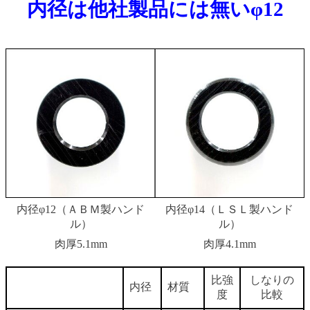
内径は他社製品には無いφ12
内径φ12（ＡＢＭ製ハンド
内径φ14（ＬＳＬ製ハンド
ル）
ル）
肉厚5.1mm
肉厚4.1mm
比強
しなりの
内径
材質
度
比較