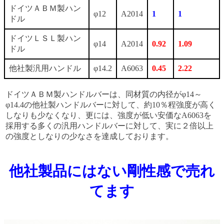
ドイツＡＢＭ製ハン
φ12
A2014
1
1
ドル
ドイツＬＳＬ製ハン
φ14
A2014
0.92
1.09
ドル
他社製汎用ハンドル
φ14.2
A6063
0.45
2.22
ドイツＡＢＭ製ハンドルバーは、同材質の内径がφ14～
φ14.4の他社製ハンドルバーに対して、約10％程強度が高く
しなりも少なくなり、更には、強度が低い安価なA6063を
採用する多くの汎用ハンドルバーに対して、実に２倍以上
の強度としなりの少なさを達成しております。
他社製品にはない剛性感で売れ
てます