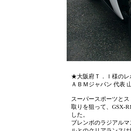
★大阪府Ｔ．Ｉ様のレ
ＡＢＭジャパン 代表 
スーパースポーツとス
取りを狙って、GSX-
した。
ブレンボのラジアルマ
ルとのクリアランスは