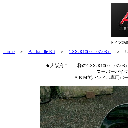
ドイツ製
H
ome
＞
Bar handle Kit
＞
GSX-R1000（07-08）
＞ Use
★大阪府Ｔ．Ｉ様のGSX-R1000（0
スーパーバイク
ＡＢＭ製ハンドル専用バ