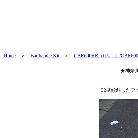
H
ome
＞
Bar handle Kit
＞
CBR600RR（07- ）/CBR60
★神奈川
32度傾斜した