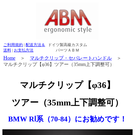
ご利用規約
|
配送方法＆
ドイツ製高級カスタム
送料
|
お支払方法
パーツＡＢＭ
H
ome
＞
マルチクリップ・セパレートハンドル
＞
マルチクリップ【φ36】ツアー（35mm上下調整可）
マルチクリップ
【φ36】
ツアー（35mm上下調整可）
BMW RⅠ系（70-84）にお勧めです！