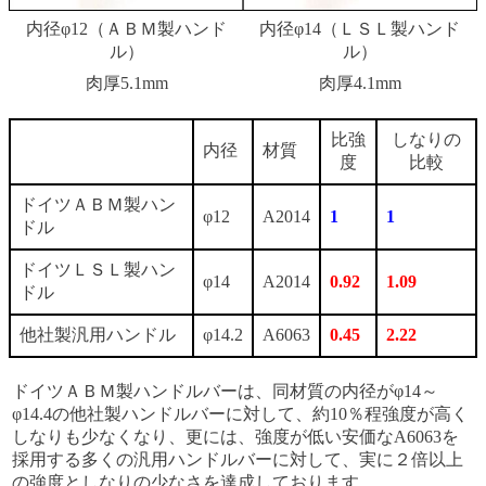
内径φ12（ＡＢＭ製ハンド
内径φ14（ＬＳＬ製ハンド
ル）
ル）
肉厚5.1mm
肉厚4.1mm
比強
しなりの
内径
材質
度
比較
ドイツＡＢＭ製ハン
φ12
A2014
1
1
ドル
ドイツＬＳＬ製ハン
φ14
A2014
0.92
1.09
ドル
他社製汎用ハンドル
φ14.2
A6063
0.45
2.22
ドイツＡＢＭ製ハンドルバーは、同材質の内径がφ14～
φ14.4の他社製ハンドルバーに対して、約10％程強度が高く
しなりも少なくなり、更には、強度が低い安価なA6063を
採用する多くの汎用ハンドルバーに対して、実に２倍以上
の強度としなりの少なさを達成しております。