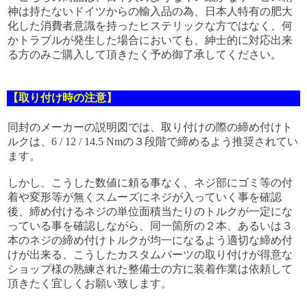
神は持たないドイツからの輸入品の為、日本人特有の肥大
化した消費者意識を持ったヒステリックな方ではなく、何
かトラブルが発生した場合においても、紳士的に対応出来
る方のみご購入して頂きたく予め御了承してください。
【取り付け時の注意】
同封のメーカーの説明図では、取り付けの際の締め付けト
ルクは、6 / 12 / 14.5 Nmの３段階で締めるよう推奨されてい
ます。
しかし、こうした数値に頼る事なく、ネジ部にゴミ等の付
着や変形等が無くスムーズにネジが入っていく事を確認
後、締め付けるネジの単位面積当たりのトルクが一定にな
っている事を確認しながら、同一箇所の２本、あるいは３
本のネジの締め付けトルクが均一になるよう適切な締め付
けが出来る、こうしたカスタムパーツの取り付けが得意な
ショップ様の熟練された整備士の方に装着作業は依頼して
頂きたく宜しくお願い致します。