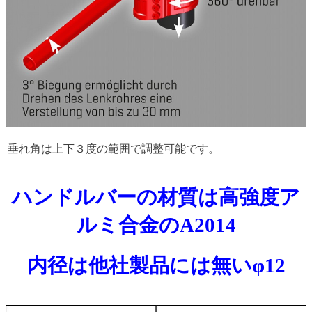
垂れ角は上下３度の範囲で調整可能です。
ハンドルバーの材質は高強度ア
ルミ合金のA2014
内径は他社製品には無いφ12