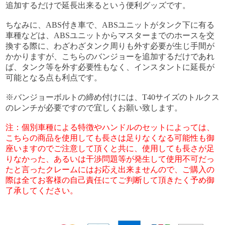
追加するだけで延長出来るという便利グッズです。
ちなみに、ABS付き車で、ABSユニットがタンク下に有る
車種などは、ABSユニットからマスターまでのホースを交
換する際に、わざわざタンク周りも外す必要が生じ手間が
かかりますが、こちらのバンジョーを追加するだけであれ
ば、タンク等を外す必要性もなく、インスタントに延長が
可能となる点も利点です。
※バンジョーボルトの締め付けには、T40サイズのトルクス
のレンチが必要ですので宜しくお願い致します。
注：個別車種による特徴やハンドルのセットによっては、
こちらの商品を使用しても長さは足りなくなる可能性も御
座いますのでご注意して頂くと共に、使用しても長さが足
りなかった、あるいは干渉問題等が発生して使用不可だっ
たと言ったクレームにはお応え出来ませんので、ご購入の
際は全てお客様の自己責任にてご判断して頂きたく予め御
了承してください。