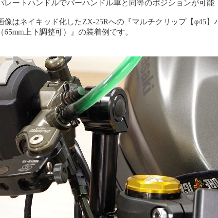
パレートハンドルでバーハンドル車と同等のポジションが可能
画像はネイキッド化したZX-25Rへの『マルチクリップ【φ45】
（65mm上下調整可）』の装着例です。