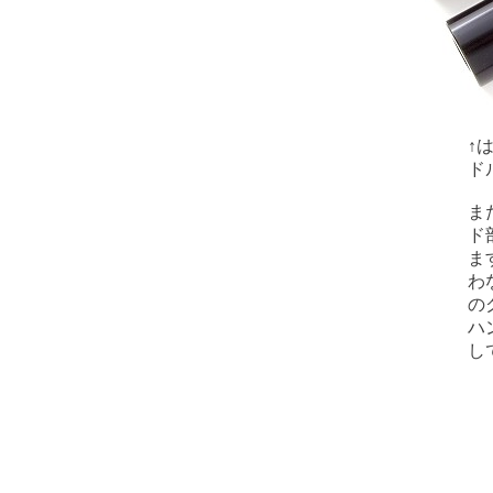
↑
ド
ま
ド
ま
わ
の
ハ
し