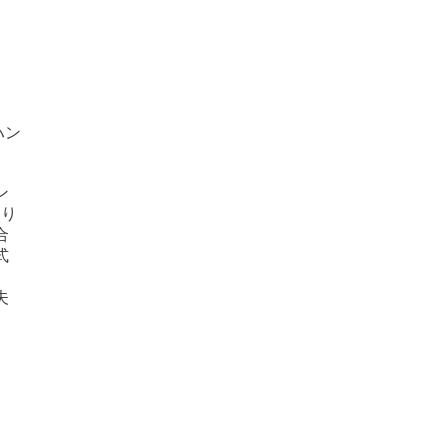
ハン
ン
おり
合
式
、
夫