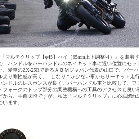
は『マルチクリップ【φ45】ハイ（65mm上下調整可）』を装着
で、ハンドルをバーハンドルのネイキッド車に近い位置にセッ
た、愛車のZX-25Rで走るＡＢＭジャパン代表の山口で、バー
ルより剛性感が高く、" しなり " が少ない事からサーキット走
ハンドルのレスポンスが良く、バーハンドル車と比較して、フ
トフォークのトップ部分の調整機構への工具のアクセスも良い
どから、手前味噌ですが、私は『マルチクリップ』に心底惚れ
でいます。