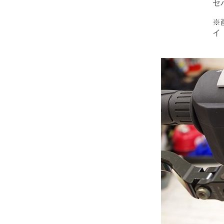
セ
※
イ