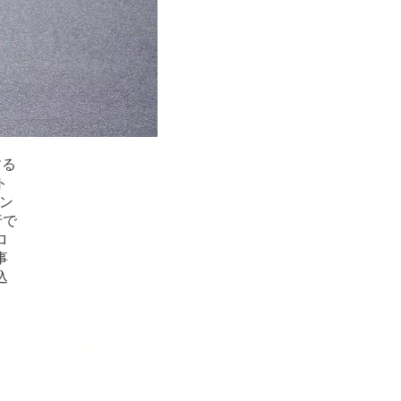
する
ト
ハン
行で
ロ
事
込