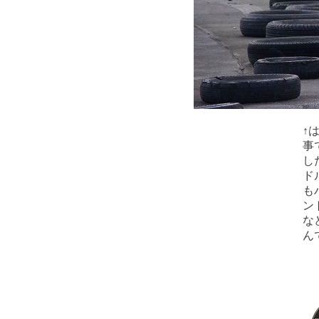
↑
事
し
ド
も
ン
な
ん