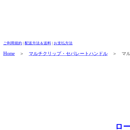
ご利用規約
|
配送方法＆送料
|
お支払方法
H
ome
＞
マルチクリップ・セパレートハンドル
＞ マルチ
ロー