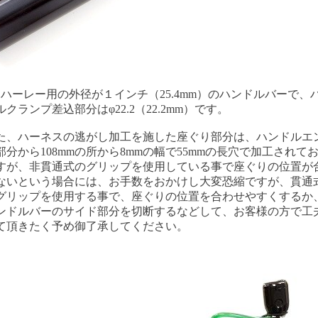
はハーレー用の外径が１インチ（25.4mm）のハンドルバーで、
ルクランプ差込部分はφ22.2（22.2mm）です。
た、ハーネスの逃がし加工を施した座ぐり部分は、ハンドルエ
部分から108mmの所から8mmの幅で55mmの長穴で加工されて
すが、非貫通式のグリップを使用している事で座ぐりの位置が
ないという場合には、お手数をおかけし大変恐縮ですが、貫通
グリップを使用する事で、座ぐりの位置を合わせやすくするか
ンドルバーのサイド部分を切断するなどして、お客様の方で工
て頂きたく予め御了承してください。