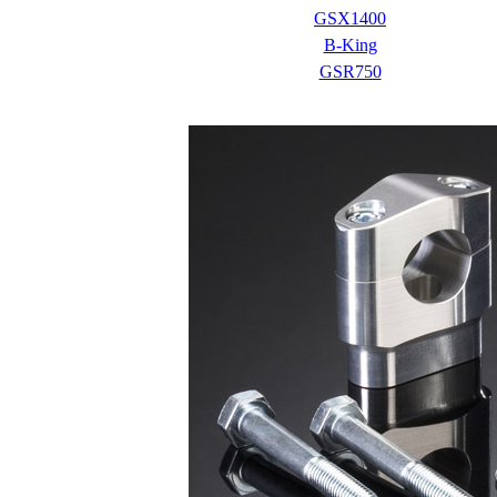
GSX1400
B-King
GSR750