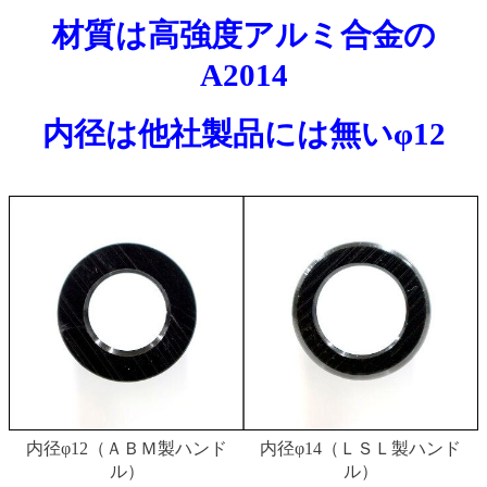
材質は高強度アルミ合金の
A2014
内径は他社製品には無いφ12
内径φ12（ＡＢＭ製ハンド
内径φ14（ＬＳＬ製ハンド
ル）
ル）