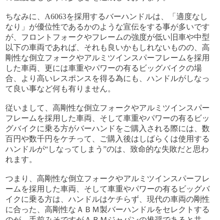
ちなみに、A6063を採用するバーハンドルは、「適度なし
なり」が優位性であるかのような宣伝をする事が多いです
が、フロントフォークやフレームの強度が低い旧車や中型
以下の車両であれば、それも良いかもしれないものの、高
剛性な倒立フォークやアルミツインスパーフレームを採用
した車両、更には車重やパワーの有るビッグバイクの場
合、より高いレスポンスを得る為にも、ハンドルがしなっ
て良い事など何も有りません。
従いまして、高剛性な倒立フォークやアルミツインスパー
フレームを採用した車両、そして車重やパワーの有るビッ
グバイクに乗る方がバーハンドをご購入される際には、数
百円や数千円をケチって、ご購入後はしばらくは使用する
ハンドルが“しなってしまう”のは、致命的な失敗だと思わ
れます。
つまり、高剛性な倒立フォークやアルミツインスパーフレ
ームを採用した車両、そして車重やパワーの有るビッグバ
イクに乗る方は、ハンドルはケチらず、現代の車両の剛性
に合った、高剛性なＡＢＭ製バーハンドルをセレクトする
のが、手前みそですがＡＢＭジャパンの推奨であると共