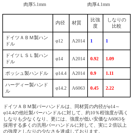
肉厚5.1mm
肉厚4.1mm
比強
しなりの
内径
材質
度
比較
ドイツＡＢＭ製ハン
φ12
A2014
1
1
ドル
ドイツＬＳＬ製ハン
φ14
A2014
0.92
1.09
ドル
ポッシュ製ハンドル
φ14.4
A2014
0.9
1.11
ハーディー製ハンド
φ14.2
A6063
0.45
2.22
ル
ドイツＡＢＭ製バーハンドルは、同材質の内径がφ14～
φ14.4の他社製バーハンドルに対して、約10％程強度が高く
しなりも少なくなり、更には、強度が低い安価なA6063を
採用する多くの汎用バーハンドルに対して、実に２倍以上
の強度としなりの少なさを達成しております。