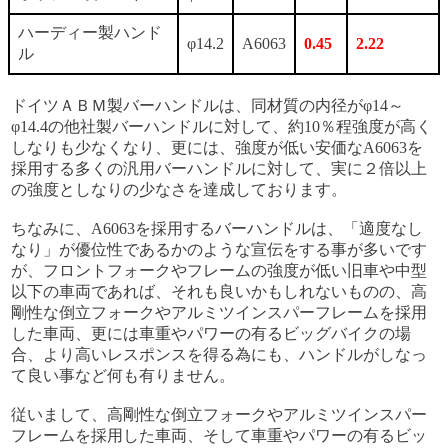
ハーディー製ハンド
φ14.2
A6063
0.45
2.22
ル
ドイツＡＢＭ製バーハンドルは、同材質の内径がφ14～
φ14.4の他社製バーハンドルに対して、約10％程強度が高く
しなりも少なくなり、更には、強度が低い安価なA6063を
採用する多くの汎用バーハンドルに対して、実に２倍以上
の強度としなりの少なさを達成しております。
ちなみに、A6063を採用するバーハンドルは、「適度なし
なり」が優位性であるかのような宣伝をする事が多いです
が、フロントフォークやフレームの強度が低い旧車や中型
以下の車両であれば、それも良いかもしれないものの、高
剛性な倒立フォークやアルミツインスパーフレームを採用
した車両、更には車重やパワーの有るビッグバイクの場
合、より高いレスポンスを得る為にも、ハンドルがしなっ
て良い事など何も有りません。
従いまして、高剛性な倒立フォークやアルミツインスパー
フレームを採用した車両、そして車重やパワーの有るビッ