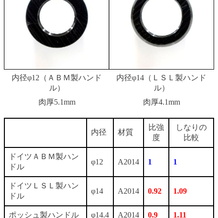
内径φ12（ＡＢＭ製ハンド
内径φ14（ＬＳＬ製ハンド
ル）
ル）
肉厚5.1mm
肉厚4.1mm
比強
しなりの
内径
材質
度
比較
ドイツＡＢＭ製ハン
φ12
A2014
1
1
ドル
ドイツＬＳＬ製ハン
φ14
A2014
0.92
1.09
ドル
ポッシュ製ハンドル
φ14.4
A2014
0.9
1.11