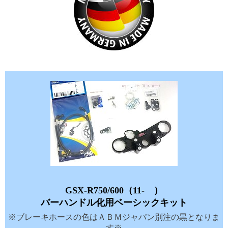
GSX-R750/600（11- ）
バーハンドル化用ベーシックキット
※ブレーキホースの色はＡＢＭジャパン別注の黒となりま
す※