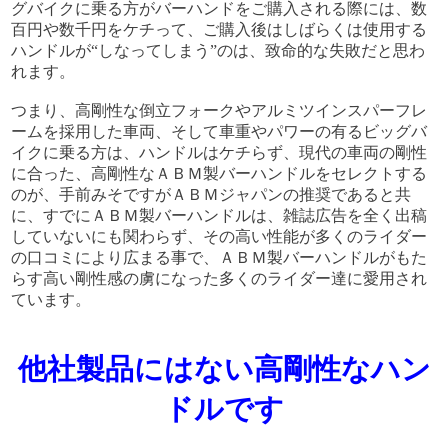
グバイクに乗る方がバーハンドをご購入される際には、数
百円や数千円をケチって、ご購入後はしばらくは使用する
ハンドルが“しなってしまう”のは、致命的な失敗だと思わ
れます。
つまり、高剛性な倒立フォークやアルミツインスパーフレ
ームを採用した車両、そして車重やパワーの有るビッグバ
イクに乗る方は、ハンドルはケチらず、現代の車両の剛性
に合った、高剛性なＡＢＭ製バーハンドルをセレクトする
のが、手前みそですがＡＢＭジャパンの推奨であると共
に、すでにＡＢＭ製バーハンドルは、雑誌広告を全く出稿
していないにも関わらず、その高い性能が多くのライダー
の口コミにより広まる事で、ＡＢＭ製バーハンドルがもた
らす高い剛性感の虜になった多くのライダー達に愛用され
ています。
他社製品にはない高剛性なハン
ドルです