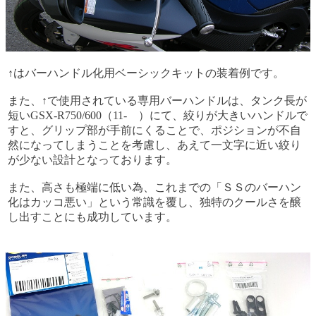
↑はバーハンドル化用ベーシックキットの装着例です。
また、↑で使用されている専用バーハンドルは、タンク長が
短いGSX-R750/600（11- ）にて、絞りが大きいハンドルで
すと、グリップ部が手前にくることで、ポジションが不自
然になってしまうことを考慮し、あえて一文字に近い絞り
が少ない設計となっております。
また、高さも極端に低い為、これまでの「ＳＳのバーハン
化はカッコ悪い」という常識を覆し、独特のクールさを醸
し出すことにも成功しています。