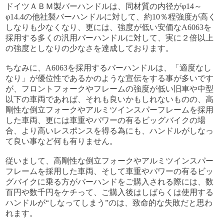
ドイツＡＢＭ製バーハンドルは、同材質の内径がφ14～
φ14.4の他社製バーハンドルに対して、約10％程強度が高く
しなりも少なくなり、更には、強度が低い安価なA6063を
採用する多くの汎用バーハンドルに対して、実に２倍以上
の強度としなりの少なさを達成しております。
ちなみに、A6063を採用するバーハンドルは、「適度なし
なり」が優位性であるかのような宣伝をする事が多いです
が、フロントフォークやフレームの強度が低い旧車や中型
以下の車両であれば、それも良いかもしれないものの、高
剛性な倒立フォークやアルミツインスパーフレームを採用
した車両、更には車重やパワーの有るビッグバイクの場
合、より高いレスポンスを得る為にも、ハンドルがしなっ
て良い事など何も有りません。
従いまして、高剛性な倒立フォークやアルミツインスパー
フレームを採用した車両、そして車重やパワーの有るビッ
グバイクに乗る方がバーハンドをご購入される際には、数
百円や数千円をケチって、ご購入後はしばらくは使用する
ハンドルが“しなってしまう”のは、致命的な失敗だと思わ
れます。