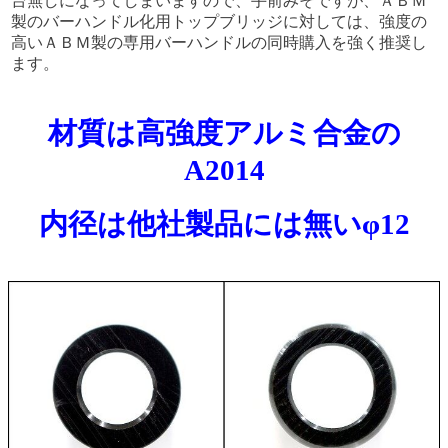
台無しになってしまいますので、手前みそですが、ＡＢＭ
製のバーハンドル化用トップブリッジに対しては、強度の
高いＡＢＭ製の専用バーハンドルの同時購入を強く推奨し
ます。
材質は高強度アルミ合金の
A2014
内径は他社製品には無いφ12