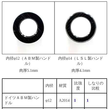
内径φ12（ＡＢＭ製ハンド
内径φ14（ＬＳＬ製ハンド
ル）
ル）
肉厚5.1mm
肉厚4.1mm
比強
しなりの
内径
材質
度
比較
ドイツＡＢＭ製ハン
φ12
A2014
1
1
ドル