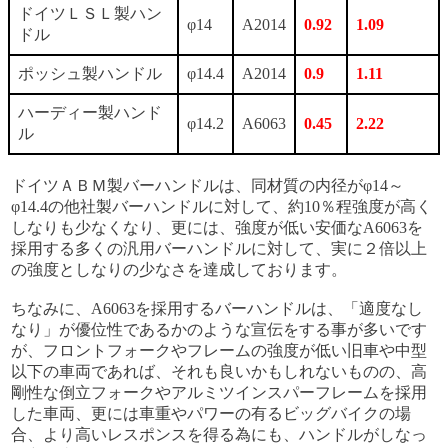
ドイツＬＳＬ製ハン
φ14
A2014
0.92
1.09
ドル
ポッシュ製ハンドル
φ14.4
A2014
0.9
1.11
ハーディー製ハンド
φ14.2
A6063
0.45
2.22
ル
ドイツＡＢＭ製バーハンドルは、同材質の内径がφ14～
φ14.4の他社製バーハンドルに対して、約10％程強度が高く
しなりも少なくなり、更には、強度が低い安価なA6063を
採用する多くの汎用バーハンドルに対して、実に２倍以上
の強度としなりの少なさを達成しております。
ちなみに、A6063を採用するバーハンドルは、「適度なし
なり」が優位性であるかのような宣伝をする事が多いです
が、フロントフォークやフレームの強度が低い旧車や中型
以下の車両であれば、それも良いかもしれないものの、高
剛性な倒立フォークやアルミツインスパーフレームを採用
した車両、更には車重やパワーの有るビッグバイクの場
合、より高いレスポンスを得る為にも、ハンドルがしなっ