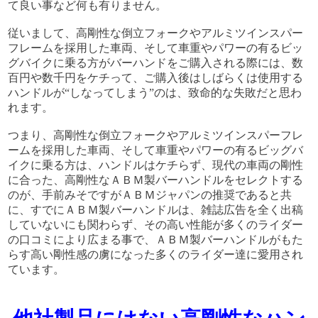
て良い事など何も有りません。
従いまして、高剛性な倒立フォークやアルミツインスパー
フレームを採用した車両、そして車重やパワーの有るビッ
グバイクに乗る方がバーハンドをご購入される際には、数
百円や数千円をケチって、ご購入後はしばらくは使用する
ハンドルが“しなってしまう”のは、致命的な失敗だと思わ
れます。
つまり、高剛性な倒立フォークやアルミツインスパーフレ
ームを採用した車両、そして車重やパワーの有るビッグバ
イクに乗る方は、ハンドルはケチらず、現代の車両の剛性
に合った、高剛性なＡＢＭ製バーハンドルをセレクトする
のが、手前みそですがＡＢＭジャパンの推奨であると共
に、すでにＡＢＭ製バーハンドルは、雑誌広告を全く出稿
していないにも関わらず、その高い性能が多くのライダー
の口コミにより広まる事で、ＡＢＭ製バーハンドルがもた
らす高い剛性感の虜になった多くのライダー達に愛用され
ています。