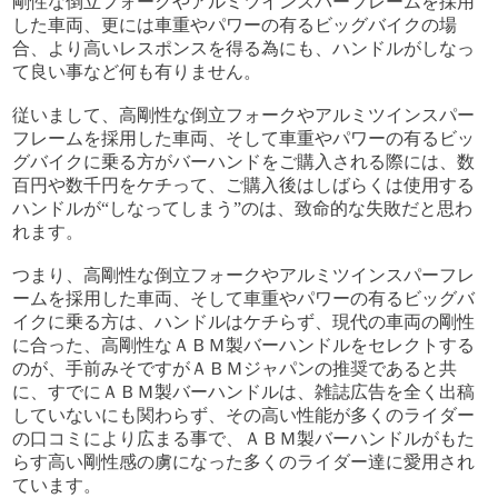
剛性な倒立フォークやアルミツインスパーフレームを採用
した車両、更には車重やパワーの有るビッグバイクの場
合、より高いレスポンスを得る為にも、ハンドルがしなっ
て良い事など何も有りません。
従いまして、高剛性な倒立フォークやアルミツインスパー
フレームを採用した車両、そして車重やパワーの有るビッ
グバイクに乗る方がバーハンドをご購入される際には、数
百円や数千円をケチって、ご購入後はしばらくは使用する
ハンドルが“しなってしまう”のは、致命的な失敗だと思わ
れます。
つまり、高剛性な倒立フォークやアルミツインスパーフレ
ームを採用した車両、そして車重やパワーの有るビッグバ
イクに乗る方は、ハンドルはケチらず、現代の車両の剛性
に合った、高剛性なＡＢＭ製バーハンドルをセレクトする
のが、手前みそですがＡＢＭジャパンの推奨であると共
に、すでにＡＢＭ製バーハンドルは、雑誌広告を全く出稿
していないにも関わらず、その高い性能が多くのライダー
の口コミにより広まる事で、ＡＢＭ製バーハンドルがもた
らす高い剛性感の虜になった多くのライダー達に愛用され
ています。