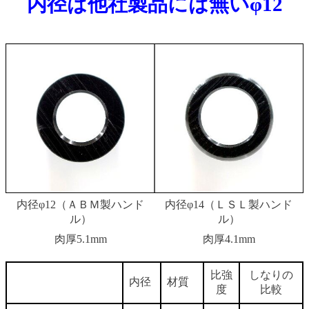
内径は他社製品には無いφ12
内径φ12（ＡＢＭ製ハンド
内径φ14（ＬＳＬ製ハンド
ル）
ル）
肉厚5.1mm
肉厚4.1mm
比強
しなりの
内径
材質
度
比較