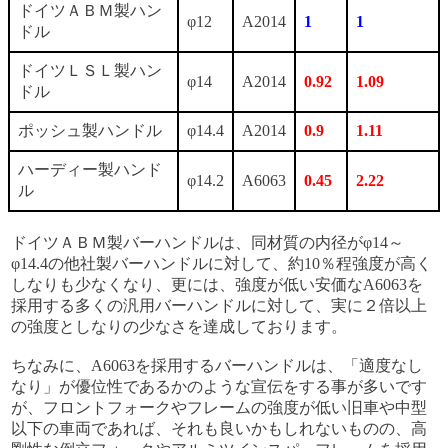
ドイツＡＢＭ製ハン
φ12
A2014
1
1
ドル
ドイツＬＳＬ製ハン
φ14
A2014
0.92
1.09
ドル
ポッシュ製ハンドル
φ14.4
A2014
0.9
1.11
ハーディー製ハンド
φ14.2
A6063
0.45
2.22
ル
ドイツＡＢＭ製バーハンドルは、同材質の内径がφ14～
φ14.4の他社製バーハンドルに対して、約10％程強度が高く
しなりも少なくなり、更には、強度が低い安価なA6063を
採用する多くの汎用バーハンドルに対して、実に２倍以上
の強度としなりの少なさを達成しております。
ちなみに、A6063を採用するバーハンドルは、「適度なし
なり」が優位性であるかのような宣伝をする事が多いです
が、フロントフォークやフレームの強度が低い旧車や中型
以下の車両であれば、それも良いかもしれないものの、高