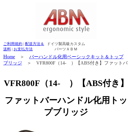
ご利用規約
|
配送方法＆
ドイツ製高級カスタム
送料
|
お支払方法
パーツＡＢＭ
H
ome
＞
バーハンドル化用ベーシックキット＆トップ
ブリッジ
＞ VFR800F（14- ）【ABS付き】ファットバ
ーハンドル化用トップブリッジ
VFR800F（14- ）【ABS付き】
ファットバーハンドル化用トッ
プブリッジ