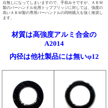
台無しになってしまいますので、手前みそですが、ＡＢＭ
製のバーハンドル化用トップブリッジに対しては、強度の
高いＡＢＭ製の専用バーハンドルの同時購入を強く推奨し
ます。
材質は高強度アルミ合金の
A2014
内径は他社製品には無いφ12