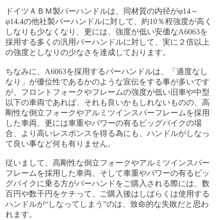
ドイツＡＢＭ製バーハンドルは、同材質の内径がφ14～
φ14.4の他社製バーハンドルに対して、約10％程強度が高く
しなりも少なくなり、更には、強度が低い安価なA6063を
採用する多くの汎用バーハンドルに対して、実に２倍以上
の強度としなりの少なさを達成しております。
ちなみに、A6063を採用するバーハンドルは、「適度なし
なり」が優位性であるかのような宣伝をする事が多いです
が、フロントフォークやフレームの強度が低い旧車や中型
以下の車両であれば、それも良いかもしれないものの、高
剛性な倒立フォークやアルミツインスパーフレームを採用
した車両、更には車重やパワーの有るビッグバイクの場
合、より高いレスポンスを得る為にも、ハンドルがしなっ
て良い事など何も有りません。
従いまして、高剛性な倒立フォークやアルミツインスパー
フレームを採用した車両、そして車重やパワーの有るビッ
グバイクに乗る方がバーハンドをご購入される際には、数
百円や数千円をケチって、ご購入後はしばらくは使用する
ハンドルが“しなってしまう”のは、致命的な失敗だと思わ
れます。