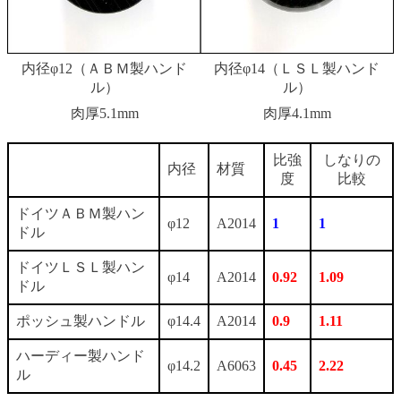
内径φ12（ＡＢＭ製ハンド
内径φ14（ＬＳＬ製ハンド
ル）
ル）
肉厚5.1mm
肉厚4.1mm
比強
しなりの
内径
材質
度
比較
ドイツＡＢＭ製ハン
φ12
A2014
1
1
ドル
ドイツＬＳＬ製ハン
φ14
A2014
0.92
1.09
ドル
ポッシュ製ハンドル
φ14.4
A2014
0.9
1.11
ハーディー製ハンド
φ14.2
A6063
0.45
2.22
ル