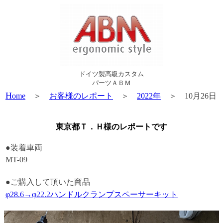
ドイツ製高級カスタム
パーツＡＢＭ
H
ome
＞
お客様のレポート
＞
2022年
＞ 10月26日
東京都Ｔ．Ｈ様のレポートです
●装着車両
MT-09
●ご購入して頂いた商品
φ28.6→φ22.2ハンドルクランプスペーサーキット