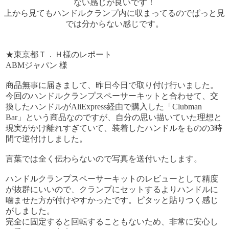
ない感じが良いです！
上から見てもハンドルクランプ内に収まってるのでぱっと見
では分からない感じです。
★東京都Ｔ．Ｈ様のレポート
ABMジャパン 様
商品無事に届きまして、昨日今日で取り付け行いました。
今回のハンドルクランプスペーサーキットと合わせて、交
換したハンドルがAliExpress経由で購入した「Clubman
Bar」という商品なのですが、自分の思い描いていた理想と
現実がかけ離れすぎていて、装着したハンドルをものの3時
間で逆付けしました。
言葉では全く伝わらないので写真を送付いたします。
ハンドルクランプスペーサーキットのレビューとして精度
が抜群にいいので、クランプにセットするよりハンドルに
噛ませた方が付けやすかったです。ピタッと貼りつく感じ
がしました。
完全に固定すると回転することもないため、非常に安心し