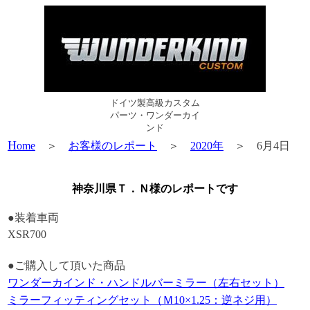
ドイツ製高級カスタム
パーツ・ワンダーカイ
ンド
H
ome
＞
お客様のレポート
＞
2020年
＞ 6月4日
神奈川県Ｔ．Ｎ様のレポートです
●装着車両
XSR700
●ご購入して頂いた商品
ワンダーカインド・ハンドルバーミラー（左右セット）
ミラーフィッティングセット（Ｍ10×1.25：逆ネジ用）