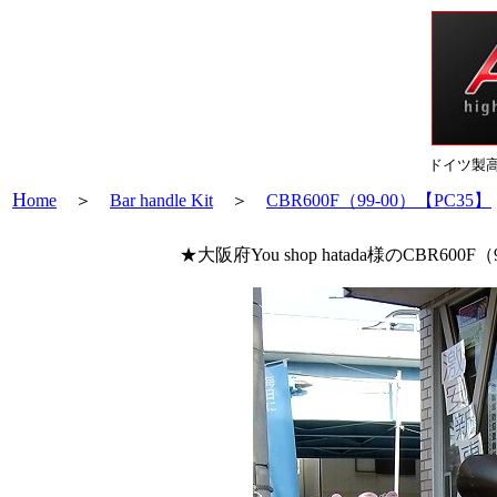
ドイツ製
H
ome
＞
Bar handle Kit
＞
CBR600F（99-00）【PC35】
★大阪府You shop hatada様のCB