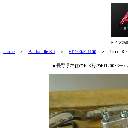
ドイツ製
H
ome
＞
Bar handle Kit
＞
FJ1200/FJ1100
＞ Users Re
★長野県在住のK.K様のFJ1200