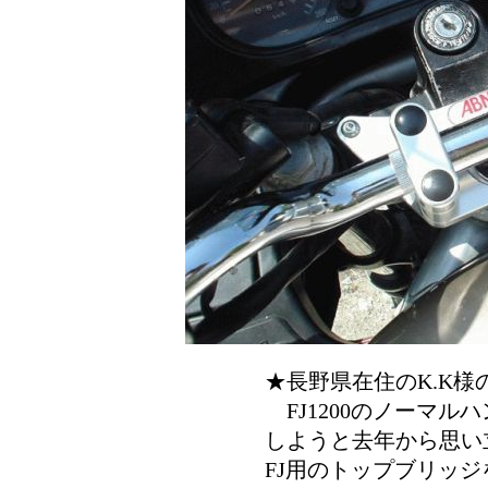
★長野県在住のK.K様
FJ1200のノーマル
しようと去年から思い
FJ用のトップブリッ