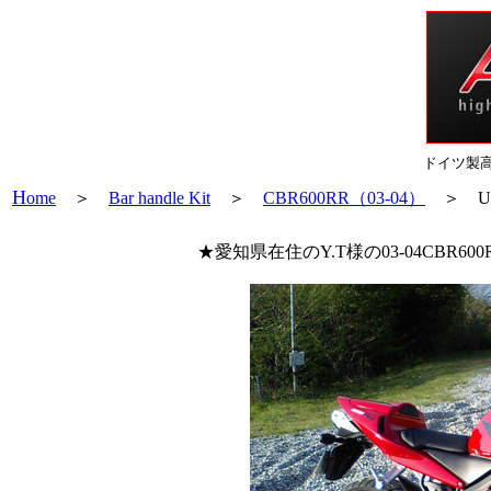
ドイツ製
H
ome
＞
Bar handle Kit
＞
CBR600RR（03-04）
＞ Use
★愛知県在住のY.T様の03-04CB