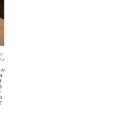
っ
ロン
をか
触
す
る
ト
ヨ
で