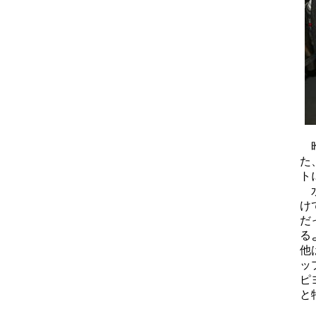
昨
た
ト
水
け
だ
る
他
ッ
ピ
と