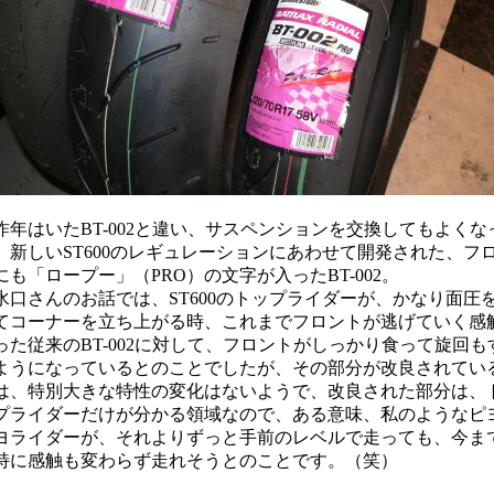
年はいたBT-002と違い、サスペンションを交換してもよくな
、新しいST600のレギュレーションにあわせて開発された、フ
にも「ロープー」（PRO）の文字が入ったBT-002。
口さんのお話では、ST600のトップライダーが、かなり面圧
てコーナーを立ち上がる時、これまでフロントが逃げていく感
った従来のBT-002に対して、フロントがしっかり食って旋回も
ようになっているとのことでしたが、その部分が改良されてい
は、特別大きな特性の変化はないようで、改良された部分は、
プライダーだけが分かる領域なので、ある意味、私のようなピ
ヨライダーが、それよりずっと手前のレベルで走っても、今ま
特に感触も変わらず走れそうとのことです。（笑）