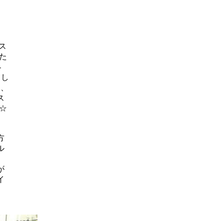
ス
た
-
まし
を、
ス
☆
方
ル
が
イ