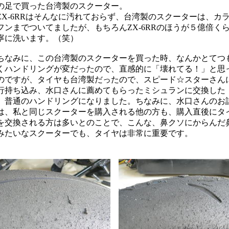
の足で買った台湾製のスクーター。
X-6RRはそんなに汚れておらず、台湾製のスクーターは、カ
フンまでついてましたが、もちろんZX-6RRのほうが５億倍く
寧に洗います。（笑）
なみに、この台湾製のスクーターを買った時、なんかとてつ
くハンドリングが変だったので、直感的に「壊れてる！」と思
のですが、タイヤも台湾製だったので、スピード☆スターさん
行持ち込み、水口さんに薦めてもらったミシュランに交換した
、普通のハンドリングになりました。ちなみに、水口さんのお
は、私と同じスクーターを購入される他の方も、購入直後にタ
を交換される方は多いとのことで、こんな、鼻クソにからんだ
みたいなスクーターでも、タイヤは非常に重要です。