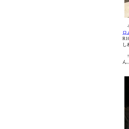
そ
ロ
R
し
↑
ん