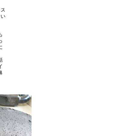
ラス
らい
も
っ
に
話
イ
鼻