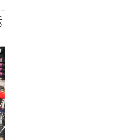
サー
こ
う