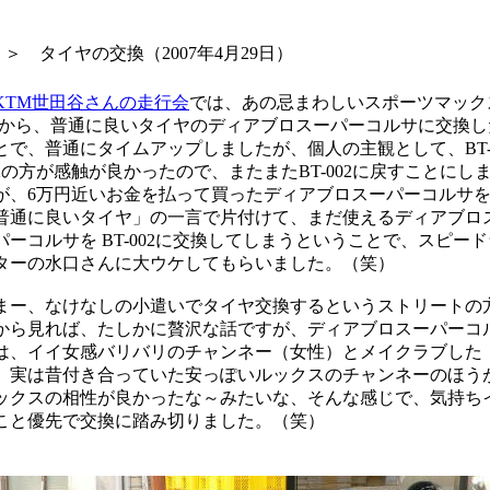
＞ タイヤの交換（2007年4月29日）
KTM世田谷さんの走行会
では、あの忌まわしいスポーツマック
Pから、普通に良いタイヤのディアブロスーパーコルサに交換し
とで、普通にタイムアップしましたが、個人の主観として、BT
02の方が感触が良かったので、またまたBT-002に戻すことにし
が、6万円近いお金を払って買ったディアブロスーパーコルサ
普通に良いタイヤ」の一言で片付けて、まだ使えるディアブロ
パーコルサを BT-002に交換してしまうということで、スピード
ターの水口さんに大ウケしてもらいました。（笑）
ー、なけなしの小遣いでタイヤ交換するというストリートの
から見れば、たしかに贅沢な話ですが、ディアブロスーパーコ
は、イイ女感バリバリのチャンネー（女性）とメイクラブした
、実は昔付き合っていた安っぽいルックスのチャンネーのほう
ックスの相性が良かったな～みたいな、そんな感じで、気持ち
こと優先で交換に踏み切りました。（笑）