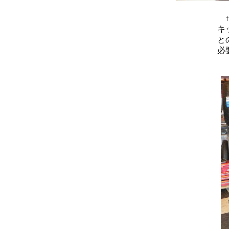
↑
キ
と
必