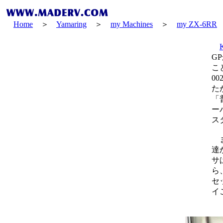
Home
＞
Yamaring
＞
my Machines
＞
my ZX-6RR
G
こ
0
た
「
ー
ス
ま
達
サ
ら
セ
イ