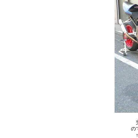
交
の
↑