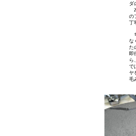
ダ
Z
の
丁
ち
な
た
即
ら
で
ヤ
毛