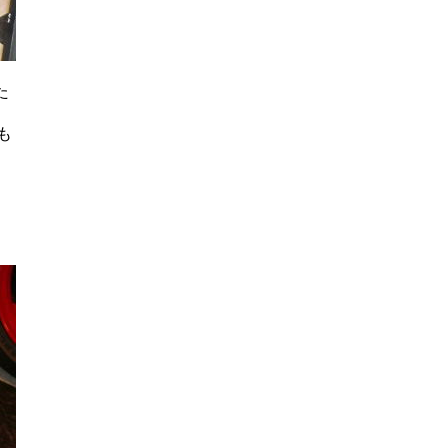
た
も
さ