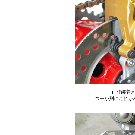
再び装着
つーか別にこれが