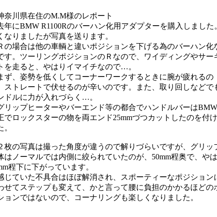
神奈川県在住のM.M様のレポート
年にBMW R1100Rのバーハン化用アダプターを購入しました
くなりましたが写真を送ります。
の場合は他の車輌と違いポジションを下げる為のバーハン化
です。ツーリングポジションのＲなので、ワイディングやサー
トを走ると、やはりイマイチなので…。
ず、姿勢を低くしてコーナーワークするときに腕が疲れるの
、ストレートで伏せるのが辛いのです。また、取り回しなどで
ンドルに力が入れづらく…。
リップヒーターやバーエンド等の都合でハンドルバーはBM
正でロックスターの物を両エンド25mmづつカットしたのを付
た。
枚の写真は撮った角度が違うので解りづらいですが、グリッ
体はノーマルでは内側に絞られていたのが、50mm程奥で、や
0mm程下に下がっています。
じていた不具合はほぼ解消され、スポーティーなポジション
わせてステップも変えて、かと言って腰に負担のかかるほどの
ションではないので、コーナリングも楽しくなりました。