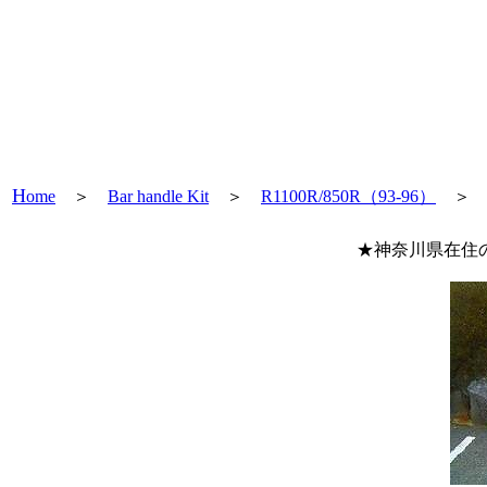
H
ome
＞
Bar handle Kit
＞
R1100R/850R（93-96）
＞ Us
★神奈川県在住の