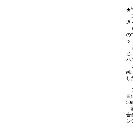
★
去
遅
Ｒ
の
ッ
ま
と
ハ
グ
純
し
２
自
5
感
合
ジ