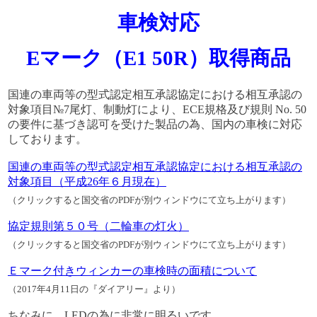
車検対応
Eマーク（E1 50R）取得商品
国連の車両等の型式認定相互承認協定における相互承認の
対象項目№7尾灯、制動灯により、ECE規格及び規則 No. 50
の要件に基づき認可を受けた製品の為、国内の車検に対応
しております。
国連の車両等の型式認定相互承認協定における相互承認の
対象項目（平成26年６月現在）
（クリックすると国交省のPDFが別ウィンドウにて立ち上がります）
協定規則第５０号（二輪車の灯火）
（クリックすると国交省のPDFが別ウィンドウにて立ち上がります）
Ｅマーク付きウィンカーの車検時の面積について
（2017年4月11日の『ダイアリー』より）
ちなみに、LEDの為に非常に明るいです。