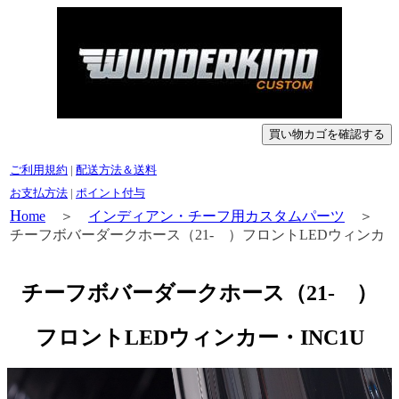
ご利用規約
|
配送方法＆送料
お支払方法
|
ポイント付与
H
ome
＞
インディアン・チーフ用カスタムパーツ
＞
チーフボバーダークホース（21- ）フロントLEDウィンカ
ー・INC1U
チーフボバーダークホース（21- ）
フロントLEDウィンカー・INC1U