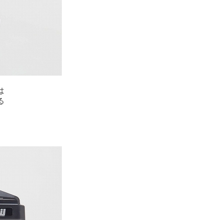
は
る
、