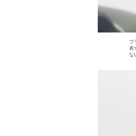
ブ
表
な