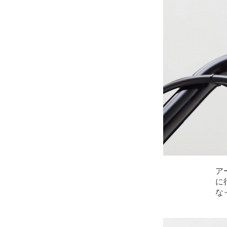
ア
に
な