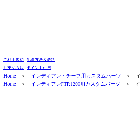
ご利用規約
|
配送方法＆送料
お支払方法
|
ポイント付与
H
ome
＞
インディアン・チーフ用カスタムパーツ
＞ イ
H
ome
＞
インディアンFTR1200用カスタムパーツ
＞ イ