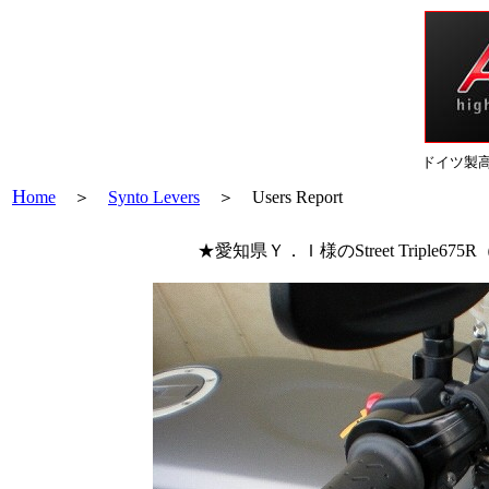
ドイツ製
H
ome
＞
Synto Levers
＞ Users Report
★愛知県Ｙ．Ｉ様のStreet Triple