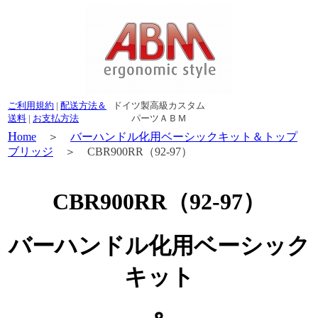
ご利用規約
|
配送方法＆
ドイツ製高級カスタム
送料
|
お支払方法
パーツＡＢＭ
H
ome
＞
バーハンドル化用ベーシックキット＆トップ
ブリッジ
＞ CBR900RR（92-97）
CBR900RR（92-97）
バーハンドル化用ベーシック
キット