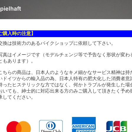
ご購入時の注意】
交換は技術力のあるバイクショップに依頼して下さい。
写真はイメージです（モデルチェンジ等で予告なく形状が変わ
ともあります）。
こちらの商品は、日本人のようなキメ細かなサービス精神は持
いドイツからの輸入品の為、日本人特有の肥大化した消費者意
持ったヒステリックな方ではなく、何かトラブルが発生した場
おいても、紳士的に対応出来る方のみご購入して頂きたく予め
承してください。