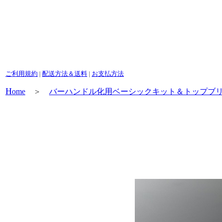
ご利用規約
|
配送方法＆送料
|
お支払方法
H
ome
＞
バーハンドル化用ベーシックキット＆トップブ