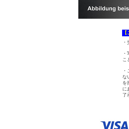
【
・
・
こ
・
な
を
に
了